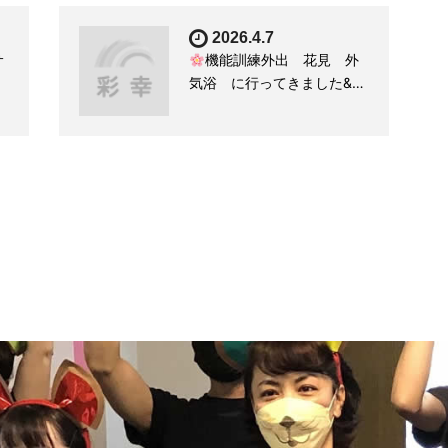
2026.4.7
サ
機能訓練外出 花見 外
気浴 に行ってきました&…