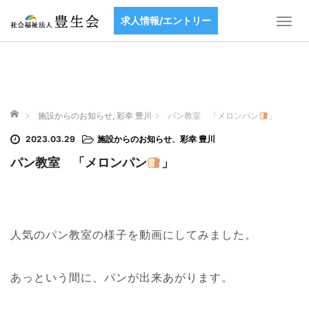
求人情報/エントリー
T
o
g
g
l
e
ホーム
n
施設からのお知らせ
,
彩幸 豊川
パン教室 「メロンパン
」
a
2023.03.29
施設からのお知らせ
、
彩幸 豊川
v
i
パン教室 「メロンパン
」
g
a
t
i
人気のパン教室の様子を動画にしてみました。
o
n
あっという間に、パンが出来あがります。