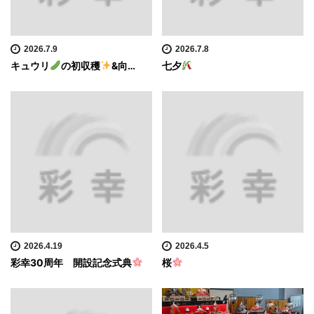
2026.7.9
2026.7.8
キュウリ
の初収穫
&向…
七夕
2026.4.19
2026.4.5
彩幸30周年 開設記念式典
桜