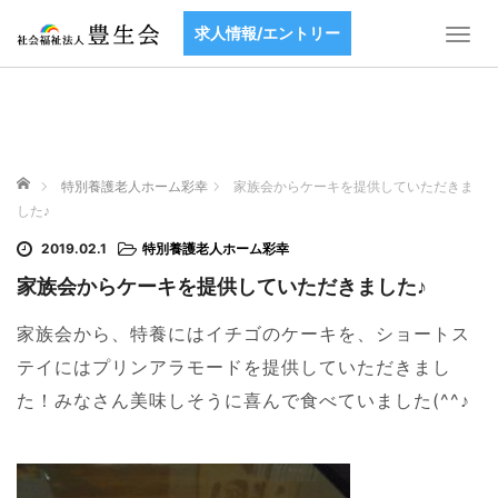
求人情報/エントリー
T
o
g
g
l
e
ホーム
n
特別養護老人ホーム彩幸
家族会からケーキを提供していただきま
a
した♪
v
2019.02.1
特別養護老人ホーム彩幸
i
g
家族会からケーキを提供していただきました♪
a
t
家族会から、特養にはイチゴのケーキを、ショートス
i
テイにはプリンアラモードを提供していただきまし
o
た！みなさん美味しそうに喜んで食べていました(^^♪
n