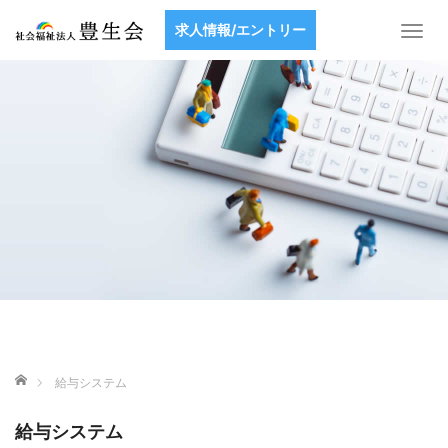
求人情報/エントリー
T
o
g
g
l
e
n
a
v
i
g
a
t
i
o
n
ホーム
給与システム
給与システム