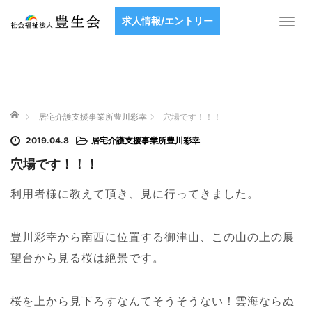
求人情報/エントリー
T
o
g
g
l
e
ホーム
n
居宅介護支援事業所豊川彩幸
穴場です！！！
a
2019.04.8
居宅介護支援事業所豊川彩幸
v
i
穴場です！！！
g
a
利用者様に教えて頂き、見に行ってきました。
t
i
豊川彩幸から南西に位置する御津山、この山の上の展
o
n
望台から見る桜は絶景です。
桜を上から見下ろすなんてそうそうない！雲海ならぬ