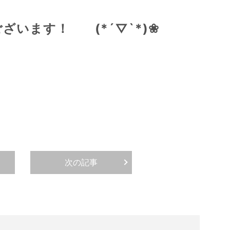
(*´▽`*)❀
うございます！
次の記事