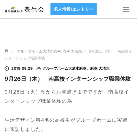
求人情報/エントリー
T
o
g
g
l
e
ホーム
n
グループホーム大清水彩幸
,
彩幸 大清水
9月26日（木） 南高校イ
a
ンターンシップ職業体験
v
2019.09.29
グループホーム大清水彩幸
、
彩幸 大清水
i
g
9月26日（木） 南高校インターンシップ職業体験
a
t
9月26日（火）朝からお昼過ぎまでですが、南高校イ
i
ンターンシップ職業体験の為、
o
n
生活デザイン科4名の高校生がグループホームに実習
に来訪しました。