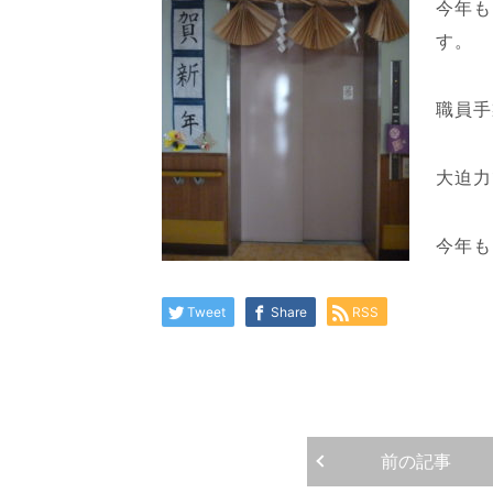
今年も
す。
職員手
大迫力
今年も
Tweet
Share
RSS
前の記事