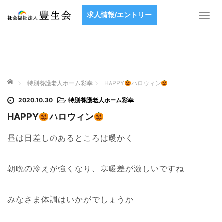
求人情報/エントリー
T
o
g
g
l
e
ホーム
n
特別養護老人ホーム彩幸
HAPPY
ハロウィン
a
2020.10.30
特別養護老人ホーム彩幸
v
i
HAPPY
ハロウィン
g
a
昼は日差しのあるところは暖かく
t
i
朝晩の冷えが強くなり、寒暖差が激しいですね
o
n
みなさま体調はいかがでしょうか