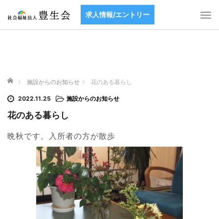
求人情報/エントリー
T
o
g
g
l
e
ホーム
n
施設からのお知らせ
花のある暮らし
a
2022.11.25
施設からのお知らせ
v
i
花のある暮らし
g
a
晩秋です。入所者の方が散歩
t
i
o
n