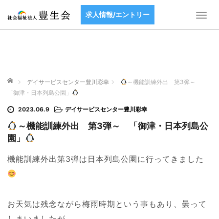
求人情報/エントリー
T
o
g
g
l
e
ホーム
n
デイサービスセンター豊川彩幸
～機能訓練外出 第3弾～
a
「御津・日本列島公園」
v
2023.06.9
デイサービスセンター豊川彩幸
i
g
～機能訓練外出 第3弾～ 「御津・日本列島公
a
園」
t
i
機能訓練外出第3弾は日本列島公園に行ってきました
o
n
お天気は残念ながら梅雨時期という事もあり、曇って
しまいましたが