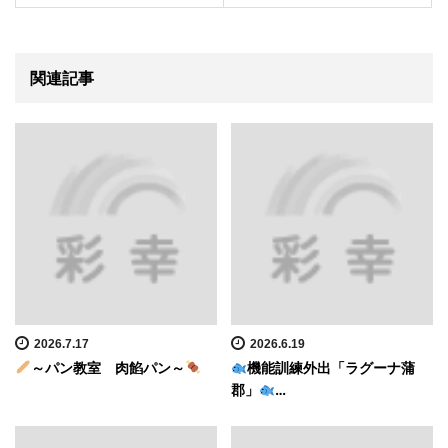
関連記事
2026.7.17
2026.6.19
～パン教室 肉餡パン～
機能訓練外出「ラグーナ蒲
郡」
…