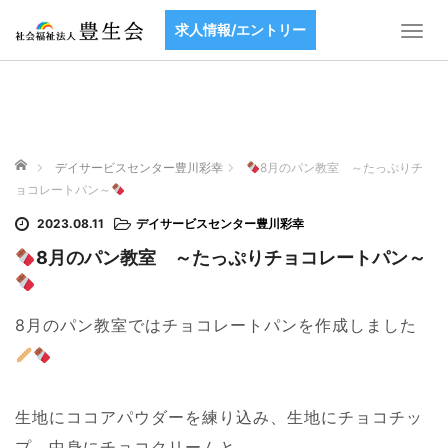
求人情報/エントリー
T
o
g
g
l
e
ホーム
n
デイサービスセンター豊川彩幸
8月のパン教室 ～たっぷりチ
a
ョコレートパン～
v
2023.08.11
デイサービスセンター豊川彩幸
i
g
8月のパン教室 ～たっぷりチョコレートパン～
a
t
i
8月のパン教室ではチョコレートパンを作成しました
o
n
生地にココアパウダーを練り込み、生地にチョコチッ
プ、中身にチョコクリームと