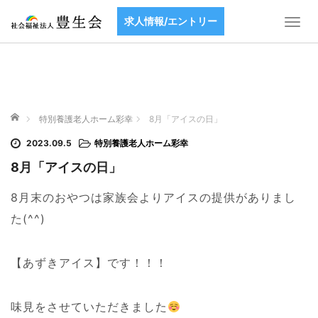
求人情報/エントリー
T
o
g
g
l
e
ホーム
n
特別養護老人ホーム彩幸
8月「アイスの日」
a
2023.09.5
特別養護老人ホーム彩幸
v
i
8月「アイスの日」
g
a
8月末のおやつは家族会よりアイスの提供がありまし
t
た(^^)
i
o
n
【あずきアイス】です！！！
味見をさせていただきました