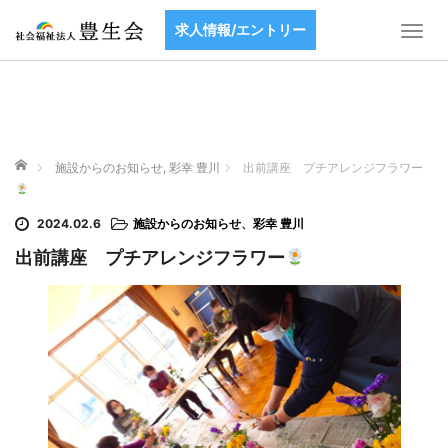
求人情報/エントリー
T
o
g
g
l
e
ホーム
n
施設からのお知らせ
,
彩幸 豊川
出前講座 プチアレンジフラワー
a
v
2024.02.6
施設からのお知らせ
、
彩幸 豊川
i
g
出前講座 プチアレンジフラワー
a
t
i
o
n