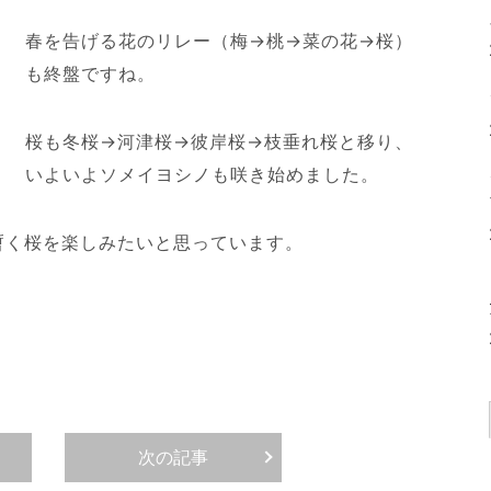
春を告げる花のリレー（梅→桃→菜の花→桜）
も終盤ですね。
桜も冬桜→河津桜→彼岸桜→枝垂れ桜と移り、
いよいよソメイヨシノも咲き始めました。
暫く桜を楽しみたいと思っています。
次の記事