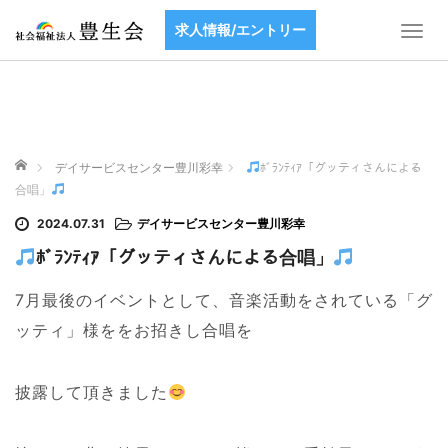
求人情報/エントリー
T
o
g
g
l
e
ホーム
n
デイサービスセンター豊川彩幸
ﾎﾞﾗﾝﾃｨｱ「グッティさんによる
a
合唱」
v
2024.07.31
デイサービスセンター豊川彩幸
i
g
ﾎﾞﾗﾝﾃｨｱ「グッティさんによる合唱」
a
t
7月最後のイベントとして、音楽活動をされている「グ
i
ッティ」様ををお招きし合唱を
o
n
披露して頂きました