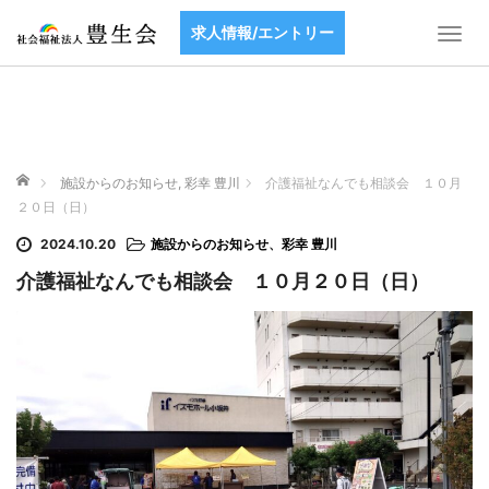
求人情報/エントリー
T
o
g
g
l
e
ホーム
n
施設からのお知らせ
,
彩幸 豊川
介護福祉なんでも相談会 １０月
a
２０日（日）
v
2024.10.20
施設からのお知らせ
、
彩幸 豊川
i
g
介護福祉なんでも相談会 １０月２０日（日）
a
t
i
o
n