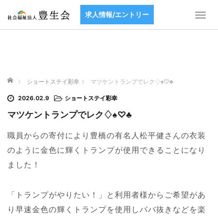
求人情報/エントリー
T
o
g
g
l
e
ホーム
n
ショートステイ彩幸
マツケントランプでレク♢♠♡♣
a
2026.02.9
ショートステイ彩幸
v
i
マツケントランプでレク♢♠♡♣
g
a
職員からの寄付により豊橋の有名人松平健さんの衣装
t
のように金色に輝くトランプが使用できることになり
i
ました！
o
n
「トランプがやりたい！」と利用者様からご希望があ
り早速金色の輝くトランプを使用しババ抜きなどを楽