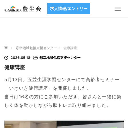
求人情報/エントリー
T
o
g
g
l
e
ホーム
n
彩幸地域包括支援センター
健康講座
a
2026.05.18
彩幸地域包括支援センター
v
i
健康講座
g
a
5
月
13
日、五並生涯学習センターにて高齢者セミナー
t
「いきいき健康講座」を開催しました。
i
当日は
16
名の方にご参加いただき、皆さんと一緒に楽
o
n
しく体を動かしながら脳トレに取り組みました。