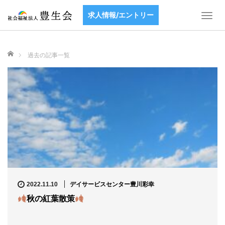
aaaaaaaaaaaaa
求人情報/エントリー
T
o
g
g
ホーム
過去の記事一覧
l
e
n
a
v
i
g
a
t
i
o
n
デイサービスセンター豊川彩幸
2022.11.10
秋の紅葉散策