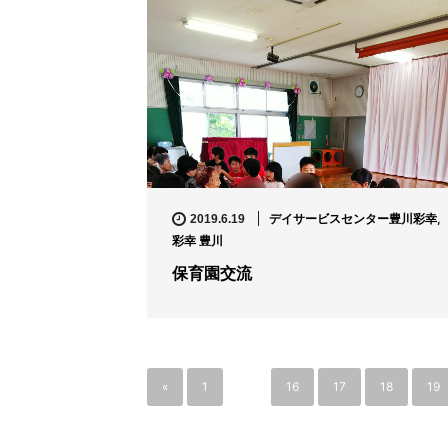
デイサービスセンター豊川彩幸
,
2019.6.19
彩幸 豊川
保育園交流
«
1
…
16
17
18
19