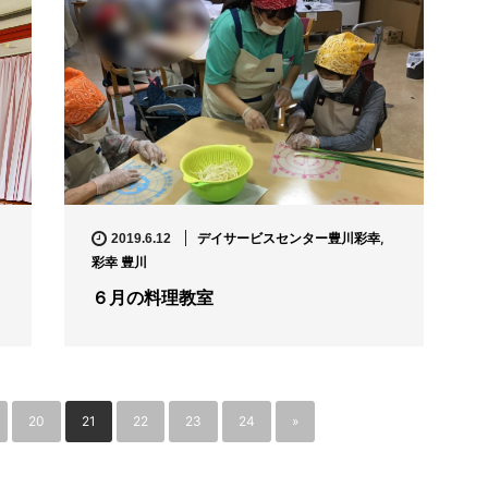
デイサービスセンター豊川彩幸
,
2019.6.12
彩幸 豊川
６月の料理教室
20
21
22
23
24
»