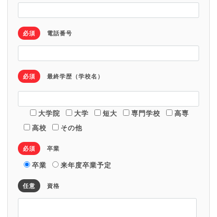
必須
電話番号
必須
最終学歴（学校名）
大学院
大学
短大
専門学校
高専
高校
その他
必須
卒業
卒業
来年度卒業予定
任意
資格