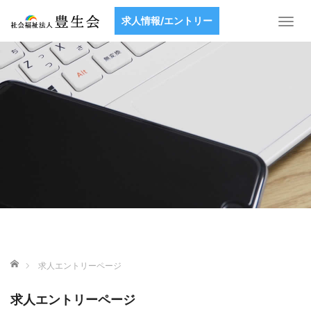
求人情報/エントリー
T
o
g
g
l
e
n
a
v
i
g
a
t
i
o
n
ホーム
求人エントリーページ
求人エントリーページ