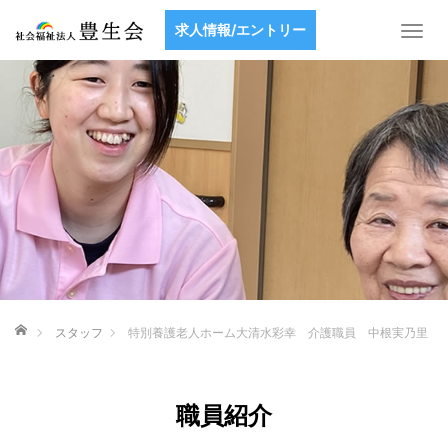
求人情報/エントリー
T
o
g
g
l
e
n
a
v
i
g
a
t
i
ホーム
スタッフ
特別養護老人ホーム大清水彩幸 介護職員 中根実乃里
o
n
職員紹介