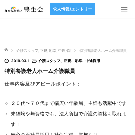
求人情報/エントリー
T
o
g
g
l
e
ホーム
n
介護スタッフ
,
正規
,
彩幸
,
中途採用
特別養護老人ホーム介護職員
a
2019.03.1
介護スタッフ
、
正規
、
彩幸
、
中途採用
v
i
特別養護老人ホーム介護職員
g
a
仕事内容及びアピールポイント：
t
i
２０代〜７０代まで幅広い年齢層、主婦も活躍中です
o
n
未経験や無資格でも、法人負担で介護の資格も取れま
す！
安心の正社員採用！社保完備、賞与あり