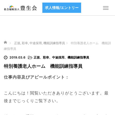
求人情報/エントリー
T
o
g
g
l
e
ホーム
n
正規
,
彩幸
,
中途採用
,
機能訓練指導員
特別養護老人ホーム 機能訓
a
練指導員
v
2019.03.6
正規
、
彩幸
、
中途採用
、
機能訓練指導員
i
g
特別養護老人ホーム 機能訓練指導員
a
t
仕事内容及びアピールポイント：
i
o
こんにちは！閲覧いただきありがとうございます。最
n
後までじっくりご覧下さい。