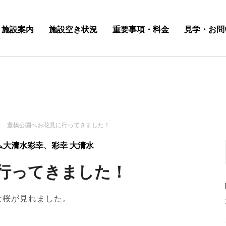
施設案内
施設空き状況
重要事項・料金
見学・お問
豊橋公園へお花見に行ってきました！
ム大清水彩幸
、
彩幸 大清水
行ってきました！
な桜が見れました。