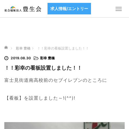
求人情報/エントリー
T
o
g
g
l
e
ホーム
n
彩幸 豊橋
！！彩幸の看板設置しました！！
a
2019.08.30
彩幸 豊橋
v
i
！！彩幸の看板設置しました！！
g
a
富士見街道南高校前のセブイレブンのところに
t
i
【看板】を設置しました～!(^^)!
o
n