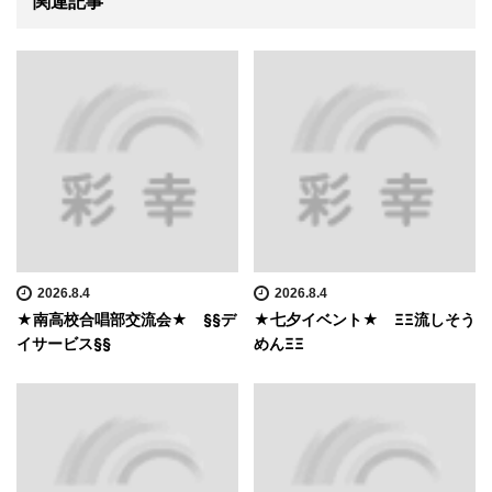
関連記事
2026.8.4
2026.8.4
★南高校合唱部交流会★ §§デ
★七夕イベント★ ΞΞ流しそう
イサービス§§
めんΞΞ