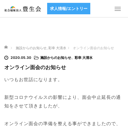
求人情報/エントリー
T
o
g
g
l
e
ホーム
n
施設からのお知らせ
,
彩幸 大清水
オンライン面会のお知らせ
a
2020.05.30
施設からのお知らせ
、
彩幸 大清水
v
i
オンライン面会のお知らせ
g
a
いつもお世話になります。
t
i
新型コロナウイルスの影響により、面会中止延長の通
o
n
知をさせて頂きましたが、
オンライン面会の準備を整える事ができましたので、