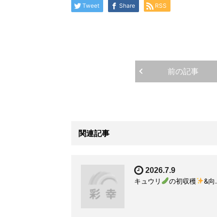
Tweet
Share
RSS
前の記事
関連記事
2026.7.9
キュウリ
の初収穫
&向