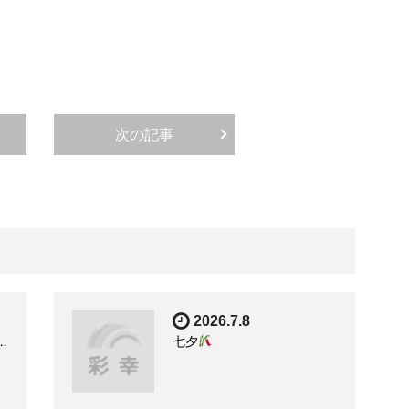
次の記事
2026.7.8
…
七夕