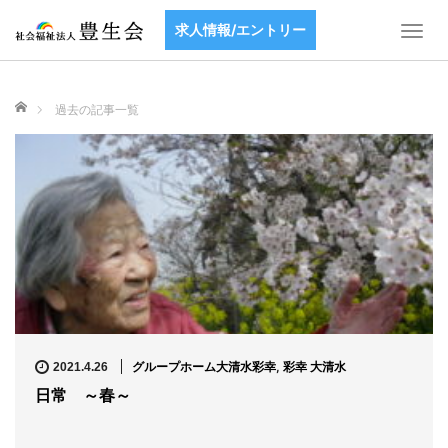
aaaaaaaaaaaaa
求人情報/エントリー
T
o
g
g
ホーム
過去の記事一覧
l
e
n
a
v
i
g
a
t
i
o
n
グループホーム大清水彩幸
,
彩幸 大清水
2021.4.26
日常 ～春～