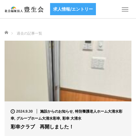
aaaaaaaaaaaaa
求人情報/エントリー
T
o
g
g
ホーム
過去の記事一覧
l
e
n
a
v
i
g
a
t
i
o
n
施設からのお知らせ
,
特別養護老人ホーム大清水彩
2024.9.30
幸
,
グループホーム大清水彩幸
,
彩幸 大清水
彩幸クラブ 再開しました！